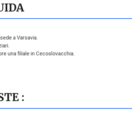
UIDA
sede a Varsavia.
iari.
re una filiale in Cecoslovacchia.
TE :