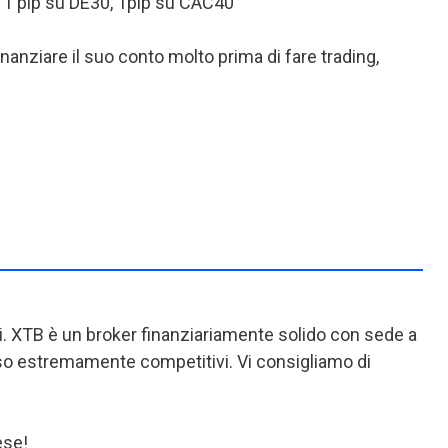
 e 1 pip su DE30, 1pip su CAC40
inanziare il suo conto molto prima di fare trading,
iti. XTB è un broker finanziariamente solido con sede a
esso estremamente competitivi. Vi consigliamo di
ese!