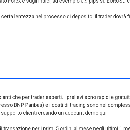
rcato Forex e sugli indici, ad esempio 0.9 pips su EURUSD
a certa lentezza nel processo di deposito. Il trader dovrà f
anti che per trader esperti. I prelievi sono rapidi e gratu
o presso BNP Paribas) e i costi di trading sono nel compl
ro supporto clienti creando un account demo qui
i transazione per i primi 5 ordini al mese negli ultimi 1 m