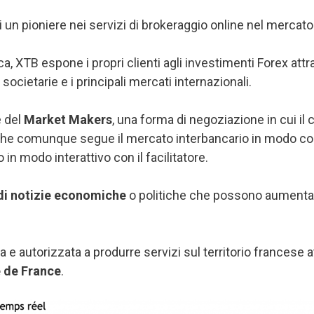
 un pioniere nei servizi di brokeraggio online nel mercat
ca, XTB espone i propri clienti agli investimenti Forex attra
i societarie e i principali mercati internazionali.
e del
Market Makers
, una forma di negoziazione in cui il
che comunque segue il mercato interbancario in modo com
o in modo interattivo con il facilitatore.
 di notizie economiche
o politiche che possono aumentar
e autorizzata a produrre servizi sul territorio francese att
e de France
.