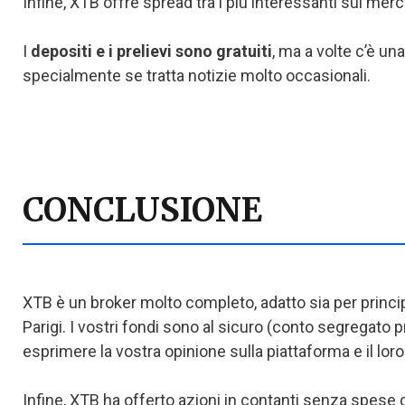
Infine, XTB offre spread tra i più interessanti sul me
I
depositi e i prelievi sono gratuiti
, ma a volte c’è un
specialmente se tratta notizie molto occasionali.
CONCLUSIONE
XTB è un broker molto completo, adatto sia per principi
Parigi. I vostri fondi sono al sicuro (conto segregat
esprimere la vostra opinione sulla piattaforma e il lo
Infine, XTB ha offerto azioni in contanti senza spese d