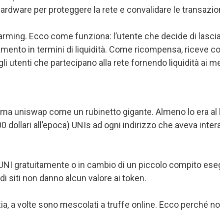
rdware per proteggere la rete e convalidare le transazion
rming. Ecco come funziona: l’utente che decide di lasciare 
ento in termini di liquidità. Come ricompensa, riceve co
 utenti che partecipano alla rete fornendo liquidità ai mer
orma uniswap come un rubinetto gigante. Almeno lo era al la
0 dollari all’epoca) UNIs ad ogni indirizzo che aveva inte
n UNI gratuitamente o in cambio di un piccolo compito ese
di siti non danno alcun valore ai token.
a, a volte sono mescolati a truffe online. Ecco perché non 