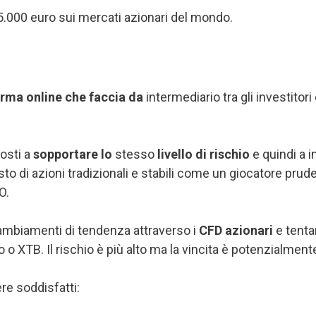
15.000 euro sui mercati azionari del mondo.
forma online che faccia da
intermediario tra gli investitor
posti a
sopportare lo
stesso
livello di rischio
e quindi a i
to di azioni tradizionali e stabili come un giocatore pru
O.
cambiamenti di tendenza attraverso i
CFD azionari
e tenta
o XTB. Il rischio è più alto ma la vincita è potenzialment
ere soddisfatti: