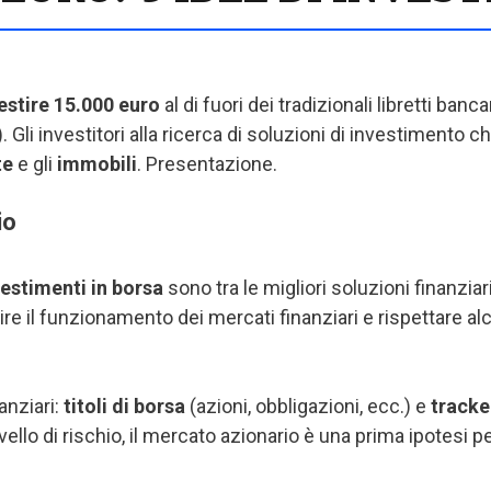
estire 15.000 euro
al di fuori dei tradizionali libretti ban
. Gli investitori alla ricerca di soluzioni di investimento c
te
e gli
immobili
. Presentazione.
io
vestimenti in borsa
sono tra le migliori soluzioni finanziari
pire il funzionamento dei mercati finanziari e rispettare 
anziari:
titoli di borsa
(azioni, obbligazioni, ecc.) e
track
l livello di rischio, il mercato azionario è una prima ipotes