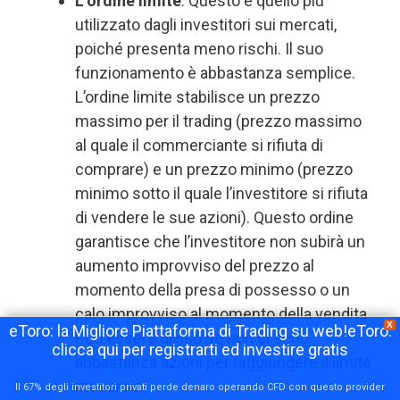
L’ordine limite
. Questo è quello più
utilizzato dagli investitori sui mercati,
poiché presenta meno rischi. Il suo
funzionamento è abbastanza semplice.
L’ordine limite stabilisce un prezzo
massimo per il trading (prezzo massimo
al quale il commerciante si rifiuta di
comprare) e un prezzo minimo (prezzo
minimo sotto il quale l’investitore si rifiuta
di vendere le sue azioni). Questo ordine
garantisce che l’investitore non subirà un
aumento improvviso del prezzo al
momento della presa di possesso o un
calo improvviso al momento della vendita.
X
eToro: la Migliore Piattaforma di Trading su web!eToro:
Può essere diviso se non ci sono
clicca qui per registrarti ed investire gratis
abbastanza azioni per raggiungere il limite
massimo;
Il 67% degli investitori privati perde denaro operando CFD con questo provider