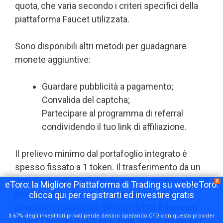
quota, che varia secondo i criteri specifici della
piattaforma Faucet utilizzata.
Sono disponibili altri metodi per guadagnare
monete aggiuntive:
Guardare pubblicità a pagamento;
Convalida del captcha;
Partecipare al programma di referral
condividendo il tuo link di affiliazione.
Il prelievo minimo dal portafoglio integrato è
spesso fissato a 1 token. Il trasferimento da un
portafoglio all’altro è facile, senza commissioni. Il
X
eToro: la Migliore Piattaforma di Trading su web!eToro:
principio del rubinetto è disponibile in tutte le
clicca qui per registrarti ed investire gratis
principali criptovalute: Bitcoin (BTC), Ethereum
Il 67% degli investitori privati perde denaro operando CFD con questo provider
(ETH), Litecoin (LTC), ecc. È un ottimo modo per