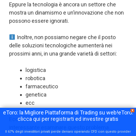
Eppure la tecnologia è ancora un settore che
mostra un dinamismo e un’innovazione che non
possono essere ignorati.
Inoltre, non possiamo negare che il posto
delle soluzioni tecnologiche aumenterà nei
prossimi anni, in una grande varietà di settori:
logistica
robotica
farmaceutico
genetica
ecc
X
eToro: la Migliore Piattaforma di Trading su web!eToro:
clicca qui per registrarti ed investire gratis
Ecco perché pensiamo che sia piuttosto
interessante esaminare questo problema.
Il 67% degli investitori privati perde denaro operando CFD con questo provider