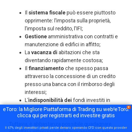
Il
sistema fiscale
può essere piuttosto
opprimente: l’imposta sulla proprietà,
l’imposta sul reddito, l’IFI;
Gestione
amministrativa con contratti e
manutenzione di edifici in affitto;
La
vacanza di
abitazioni che sta
diventando rapidamente costosa;
Il
finanziamento
che spesso passa
attraverso la concessione di un credito
presso una banca con il rimborso degli
interessi;
L’
indisponibilità dei
fondi investiti in
pietra.
X
eToro: la Migliore Piattaforma di Trading su web!eToro:
clicca qui per registrarti ed investire gratis
Tuttavia, è abbastanza possibile guadagnare
Il 67% degli investitori privati perde denaro operando CFD con questo provider
dall’affitto ottimizzando la sua gestione, per