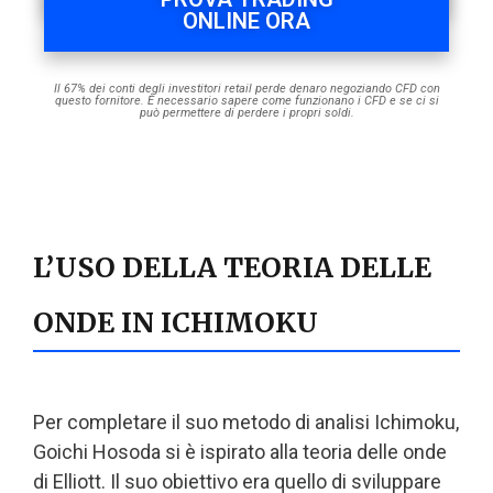
ONLINE ORA
Il 67% dei conti degli investitori retail perde denaro negoziando CFD con
questo fornitore. È necessario sapere come funzionano i CFD e se ci si
può permettere di perdere i propri soldi.
L’USO DELLA TEORIA DELLE
ONDE IN ICHIMOKU
Per completare il suo metodo di analisi Ichimoku,
Goichi Hosoda si è ispirato alla teoria delle onde
di Elliott. Il suo obiettivo era quello di sviluppare