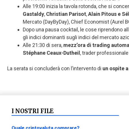
Alle 19:00 inizia la tavola rotonda, che si conce
Gastaldy
,
Christian Parisot
,
Alain Pitous e S
Mercato (DayByDay), Chief Economist (Aurel B
Dopo una pausa cocktail, le cose riprendono all
gli indici dominanti sugli indici del mercato azi
Alle 21:30 di sera,
mezz’ora di trading automa
Stéphane Ceaux-Dutheil
, trader professional
La serata si concluderà con l’intervento di
un ospite a
I NOSTRI FILE
Quale criptovaluta comprare?