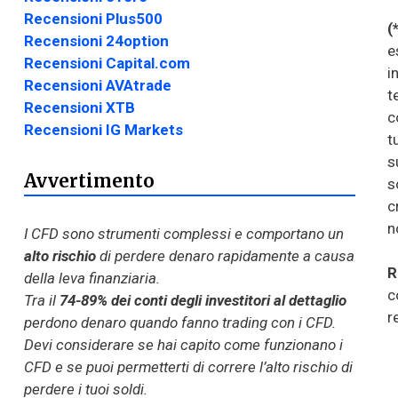
Recensioni Plus500
(
Recensioni 24option
e
Recensioni Capital.com
i
Recensioni AVAtrade
t
Recensioni XTB
c
Recensioni IG Markets
t
s
Avvertimento
s
c
n
I CFD sono strumenti complessi e comportano un
alto rischio
di perdere denaro rapidamente a causa
R
della leva finanziaria.
c
Tra il
74-89% dei conti degli investitori al dettaglio
r
perdono denaro quando fanno trading con i CFD.
Devi considerare se hai capito come funzionano i
CFD e se puoi permetterti di correre l’alto rischio di
perdere i tuoi soldi.