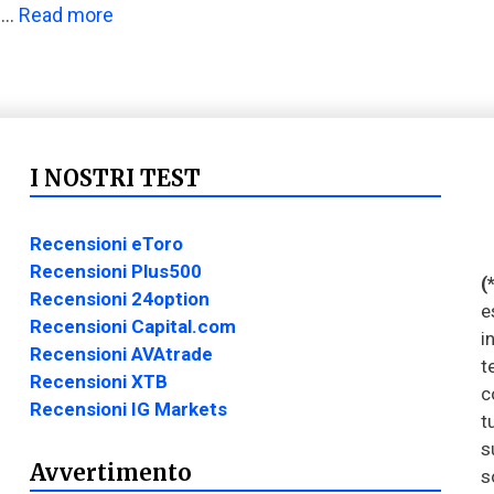
e …
Read more
I NOSTRI TEST
Recensioni eToro
Recensioni Plus500
(
Recensioni 24option
e
Recensioni Capital.com
i
Recensioni AVAtrade
t
Recensioni XTB
c
Recensioni IG Markets
t
s
Avvertimento
s