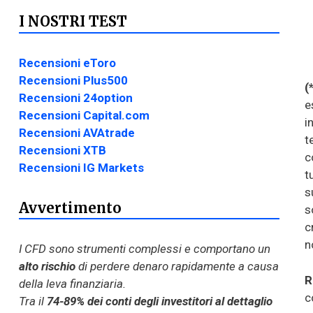
I NOSTRI TEST
Recensioni eToro
Recensioni Plus500
(
Recensioni 24option
e
Recensioni Capital.com
i
Recensioni AVAtrade
t
Recensioni XTB
c
Recensioni IG Markets
t
s
Avvertimento
s
c
n
I CFD sono strumenti complessi e comportano un
alto rischio
di perdere denaro rapidamente a causa
R
della leva finanziaria.
c
Tra il
74-89% dei conti degli investitori al dettaglio