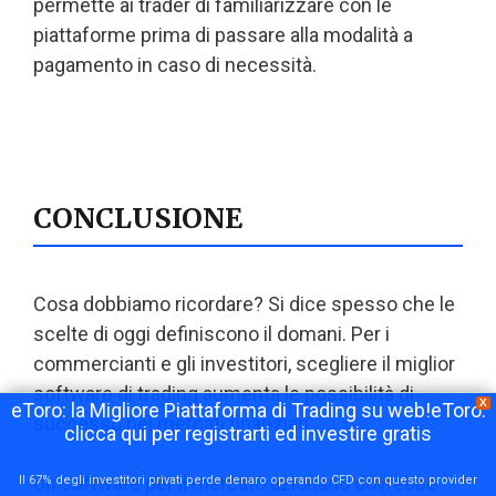
permette ai trader di familiarizzare con le
piattaforme prima di passare alla modalità a
pagamento in caso di necessità.
CONCLUSIONE
Cosa dobbiamo ricordare? Si dice spesso che le
scelte di oggi definiscono il domani. Per i
commercianti e gli investitori, scegliere il miglior
software di trading aumenta le possibilità di
X
eToro: la Migliore Piattaforma di Trading su web!eToro:
successo nei mercati finanziari.
clicca qui per registrarti ed investire gratis
Un software per il mercato azionario dovrebbe
Il 67% degli investitori privati perde denaro operando CFD con questo provider