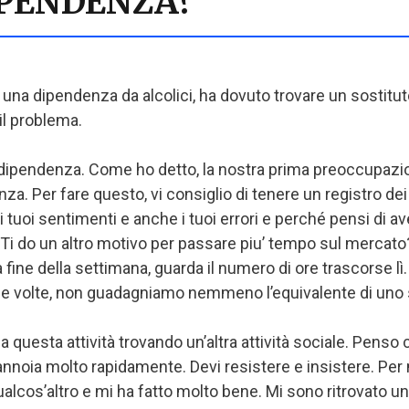
IPENDENZA?
una dipendenza da alcolici, ha dovuto trovare un sostitu
il problema.
 dipendenza. Come ho detto, la nostra prima preoccupazion
a. Per fare questo, vi consiglio di tenere un registro de
ne, i tuoi sentimenti e anche i tuoi errori e perché pensi 
i do un altro motivo per passare piu’ tempo sul mercato?
lla fine della settimana, guarda il numero di ore trascorse
elle volte, non guadagniamo nemmeno l’equivalente di uno 
esta attività trovando un’altra attività sociale. Penso che
si annoia molto rapidamente. Devi resistere e insistere. Per
alcos’altro e mi ha fatto molto bene. Mi sono ritrovato u