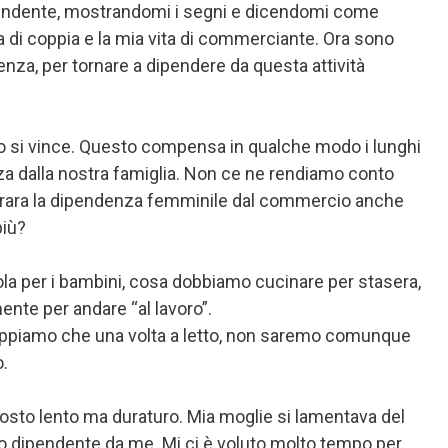
pendente, mostrandomi i segni e dicendomi come
a di coppia e la mia vita di commerciante. Ora sono
nza, per tornare a dipendere da questa attività
do si vince. Questo compensa in qualche modo i lunghi
a dalla nostra famiglia. Non ce ne rendiamo conto
iù rara la dipendenza femminile dal commercio anche
più?
uola per i bambini, cosa dobbiamo cucinare per stasera,
ente per andare “al lavoro”.
sappiamo che una volta a letto, non saremo comunque
o.
tosto lento ma duraturo. Mia moglie si lamentava del
oppo dipendente da me. Mi ci è voluto molto tempo per