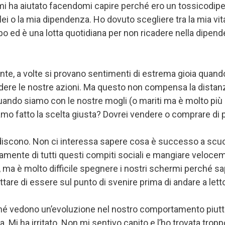
mi ha aiutato facendomi capire perché ero un tossicodi
i o la mia dipendenza. Ho dovuto scegliere tra la mia vit
o ed è una lotta quotidiana per non ricadere nella dipende
nte, a volte si provano sentimenti di estrema gioia quan
ere le nostre azioni. Ma questo non compensa la distanz
quando siamo con le nostre mogli (o mariti ma è molto p
iamo fatto la scelta giusta? Dovrei vendere o comprare di 
astidiscono. Non ci interessa sapere cosa è successo a sc
amente di tutti questi compiti sociali e mangiare velocem
, ma è molto difficile spegnere i nostri schermi perché 
tare di essere sul punto di svenire prima di andare a lett
erché vedono un’evoluzione nel nostro comportamento piut
a. Mi ha irritato. Non mi sentivo capito e l’ho trovata tr