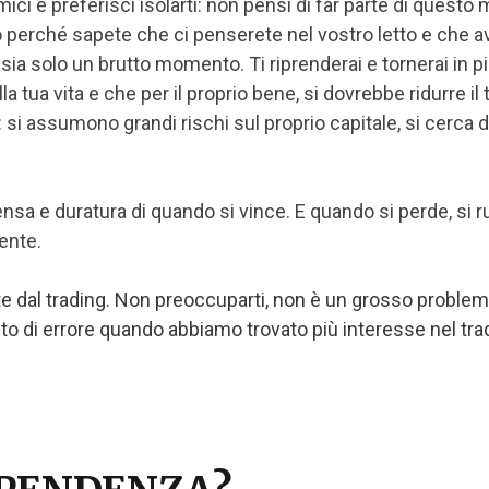
amici e preferisci isolarti: non pensi di far parte di ques
o perché sapete che ci penserete nel vostro letto e che
 sia solo un brutto momento. Ti riprenderai e tornerai in 
a tua vita e che per il proprio bene, si dovrebbe ridurre i
i: si assumono grandi rischi sul proprio capitale, si cerc
nsa e duratura di quando si vince. E quando si perde, si r
ente.
nte dal trading. Non preoccuparti, non è un grosso proble
i errore quando abbiamo trovato più interesse nel trading