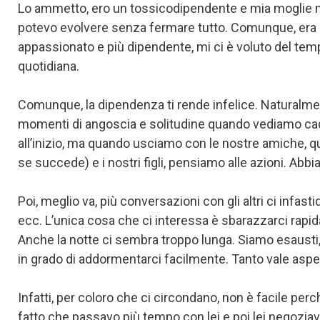
Lo ammetto, ero un tossicodipendente e mia moglie 
potevo evolvere senza fermare tutto. Comunque, era le
appassionato e più dipendente, mi ci è voluto del temp
quotidiana.
Comunque, la dipendenza ti rende infelice. Naturalme
momenti di angoscia e solitudine quando vediamo cad
all’inizio, ma quando usciamo con le nostre amiche, 
se succede) e i nostri figli, pensiamo alle azioni. Abb
Poi, meglio va, più conversazioni con gli altri ci inf
ecc. L’unica cosa che ci interessa è sbarazzarci rapid
Anche la notte ci sembra troppo lunga. Siamo esausti
in grado di addormentarci facilmente. Tanto vale aspet
Infatti, per coloro che ci circondano, non è facile p
fatto che passavo più tempo con lei e poi lei negoziav