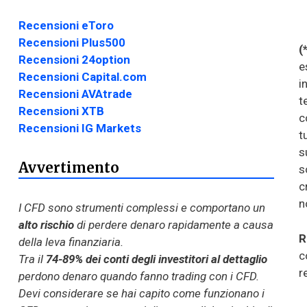
Recensioni eToro
Recensioni Plus500
(
Recensioni 24option
e
Recensioni Capital.com
i
Recensioni AVAtrade
t
Recensioni XTB
c
Recensioni IG Markets
t
s
Avvertimento
s
c
n
I CFD sono strumenti complessi e comportano un
alto rischio
di perdere denaro rapidamente a causa
R
della leva finanziaria.
c
Tra il
74-89% dei conti degli investitori al dettaglio
r
perdono denaro quando fanno trading con i CFD.
Devi considerare se hai capito come funzionano i