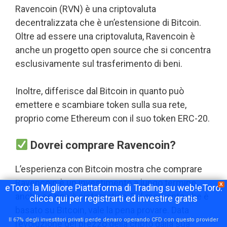
Ravencoin (RVN) è una criptovaluta
decentralizzata che è un’estensione di Bitcoin.
Oltre ad essere una criptovaluta, Ravencoin è
anche un progetto open source che si concentra
esclusivamente sul trasferimento di beni.
Inoltre, differisce dal Bitcoin in quanto può
emettere e scambiare token sulla sua rete,
proprio come Ethereum con il suo token ERC-20.
Dovrei comprare Ravencoin?
L’esperienza con Bitcoin mostra che comprare
Ravencoin è un investimento a lungo termine,
X
eToro: la Migliore Piattaforma di Trading su web!eToro:
anche se non è sistematico. Dal momento che è
clicca qui per registrarti ed investire gratis
basato su Bitcoin, vale la pena provare. Data
Il 67% degli investitori privati perde denaro operando CFD con questo provider
l’evoluzione del prezzo della cripto dalla sua