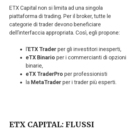
ETX Capital non si limita ad una singola
piattaforma di trading. Per il broker, tutte le
categorie di trader devono beneficiare
dell’interfaccia appropriata. Così, egli propone:
l’
ETX Trader
per gli investitori inesperti,
eTX Binario
per i commercianti di opzioni
binarie,
eTX TraderPro
per professionisti
la
MetaTrader
per i trader più esperti.
ETX CAPITAL: FLUSSI