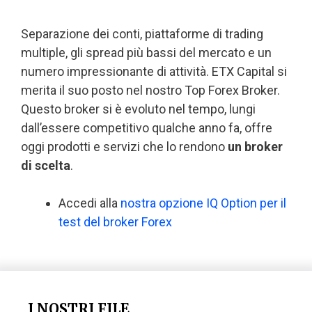
Separazione dei conti, piattaforme di trading
multiple, gli spread più bassi del mercato e un
numero impressionante di attività. ETX Capital si
merita il suo posto nel nostro Top Forex Broker.
Questo broker si è evoluto nel tempo, lungi
dall’essere competitivo qualche anno fa, offre
oggi prodotti e servizi che lo rendono
un broker
di scelta
.
Accedi alla
nostra opzione IQ Option per il
test del broker Forex
I NOSTRI FILE