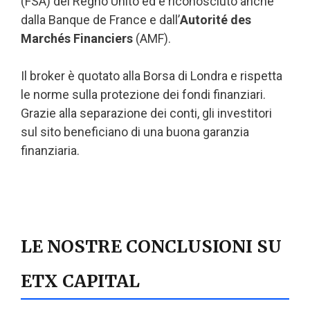
(FSA) del Regno Unito ed è riconosciuto anche
dalla Banque de France e dall’
Autorité des
Marchés Financiers
(AMF).
Il broker è quotato alla Borsa di Londra e rispetta
le norme sulla protezione dei fondi finanziari.
Grazie alla separazione dei conti, gli investitori
sul sito beneficiano di una buona garanzia
finanziaria.
LE NOSTRE CONCLUSIONI SU
ETX CAPITAL