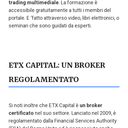
trading multimediale
. La formazione è
accessibile gratuitamente a tutti i membri del
portale. E ‘fatto attraverso video, libri elettronici, o
seminari che sono guidati da esperti.
ETX CAPITAL: UN BROKER
REGOLAMENTATO
Si noti inoltre che ETX Capital è
un broker
certificato
nel suo settore. Lanciato nel 2009, è
regolamentato dalla Financial Services Authority