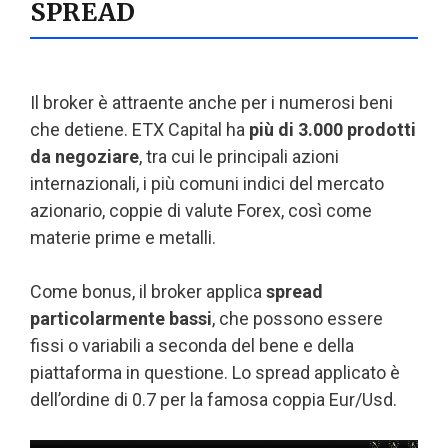
SPREAD
Il broker è attraente anche per i numerosi beni
che detiene. ETX Capital ha
più di 3.000 prodotti
da negoziare
, tra cui le principali azioni
internazionali, i più comuni indici del mercato
azionario, coppie di valute Forex, così come
materie prime e metalli.
Come bonus, il broker applica
spread
particolarmente bassi
, che possono essere
fissi o variabili a seconda del bene e della
piattaforma in questione. Lo spread applicato è
dell’ordine di 0.7 per la famosa coppia Eur/Usd.