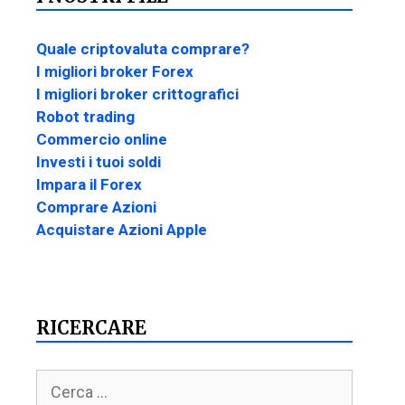
Quale criptovaluta comprare?
I migliori broker Forex
I migliori broker crittografici
Robot trading
Commercio online
Investi i tuoi soldi
Impara il Forex
Comprare Azioni
Acquistare Azioni Apple
RICERCARE