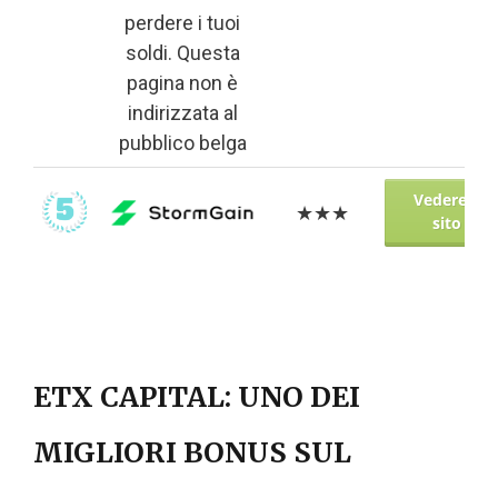
perdere i tuoi
soldi. Questa
pagina non è
indirizzata al
pubblico belga
Vedere il
★★★
sito
ETX CAPITAL: UNO DEI
MIGLIORI BONUS SUL