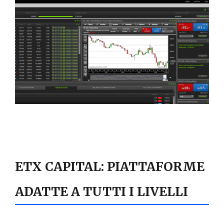
ETX CAPITAL: PIATTAFORME
ADATTE A TUTTI I LIVELLI