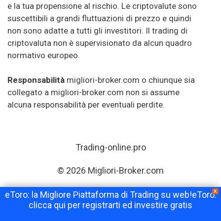
e la tua propensione al rischio. Le criptovalute sono
suscettibili a grandi fluttuazioni di prezzo e quindi
non sono adatte a tutti gli investitori. Il trading di
criptovaluta non è supervisionato da alcun quadro
normativo europeo.
Responsabilità
migliori-broker.com o chiunque sia
collegato a migliori-broker.com non si assume
alcuna responsabilità per eventuali perdite.
Trading-online.pro
© 2026 Migliori-Broker.com
X
eToro: la Migliore Piattaforma di Trading su web!eToro:
clicca qui per registrarti ed investire gratis