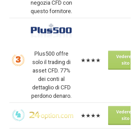
negozia CFD con
questo fornitore.
Plus500 offre
Vedere il
★★★★
solo il trading di
sito
asset CFD. 77%
dei conti al
dettaglio di CFD
perdono denaro.
Vedere il
★★★★
sito