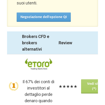
suoi utenti.
Negoziazione dell’opzione QI
Brokers CFD e
brokers
Review
alternativi
Brokers CFD e
Review
brokers
alternativi
Il 67% dei conti di
Vedi sito
★★★★★
investitori al
(*)
dettaglio perde
denaro quando