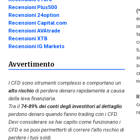
Recensioni Plus500
(
Recensioni 24option
e
Recensioni Capital.com
i
Recensioni AVAtrade
t
Recensioni XTB
c
Recensioni IG Markets
t
s
Avvertimento
s
c
n
I CFD sono strumenti complessi e comportano un
alto rischio
di perdere denaro rapidamente a causa
R
della leva finanziaria.
c
Tra il
74-89% dei conti degli investitori al dettaglio
r
perdono denaro quando fanno trading con i CFD.
Devi considerare se hai capito come funzionano i
CFD e se puoi permetterti di correre l’alto rischio di
perdere i tuoi soldi.