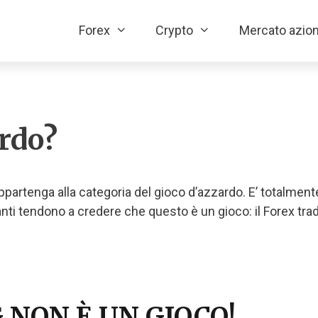
Forex
Crypto
Mercato azion
ardo?
rtenga alla categoria del gioco d’azzardo. E’ totalmente f
anti tendono a credere che questo è un gioco: il Forex tr
 NON È UN GIOCO!