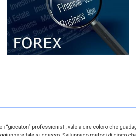
e i “giocatori” professionisti, vale a dire coloro che guad
aggiungere tale successo. Sviluppano metodi di gioco ch