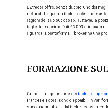
EZtrader offre, senza dubbio, uno dei miglio
del profitto, questo broker online permette
ragioni del suo successo. Tuttavia, la posiz
biglietto massimo è di €3.000 e, in caso d
riguarda la piattaforma, il broker ha una pro
FORMAZIONE SUL
Come la maggior parte dei
broker di opzion
francese, i corsi sono disponibili in vari fo
sono anche offerti dal broker, consentendov