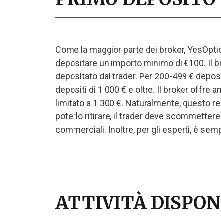
Come la maggior parte dei broker, YesOption
depositare un importo minimo di €100. Il 
depositato dal trader. Per 200-499 € deposit
depositi di 1 000 € e oltre. Il broker offr
limitato a 1 300 €. Naturalmente, questo r
poterlo ritirare, il trader deve scommettere
commerciali. Inoltre, per gli esperti, è sem
ATTIVITÀ DISPONI