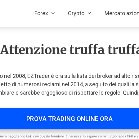
Forex
Crypto
Mercato azion
Attenzione truffa truff
 nel 2008, EZTrader è ora sulla lista dei broker ad alto ris
ggetto di numerosi reclami nel 2014, a seguito dei quali la
cambiare e sarebbe orgoglioso di rispettare le regole. Qui
PROVA TRADING ONLINE ORA
e denaro negoziando CFD con questo fornitore. È necessario sapere come funzionano i CFD e se 