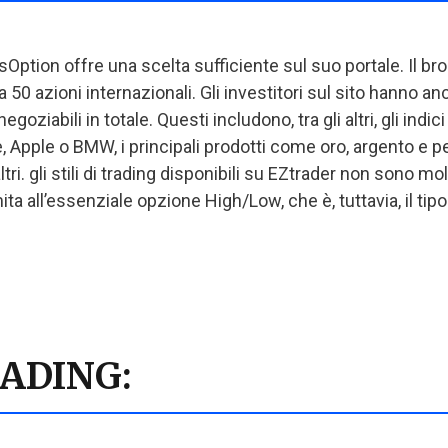
esOption offre una scelta sufficiente sul suo portale. Il br
 50 azioni internazionali. Gli investitori sul sito hanno an
egoziabili in totale. Questi includono, tra gli altri, gli i
, Apple o BMW, i principali prodotti come oro, argento e pe
. gli stili di trading disponibili su EZtrader non sono mol
a all’essenziale opzione High/Low, che è, tuttavia, il tipo
RADING: