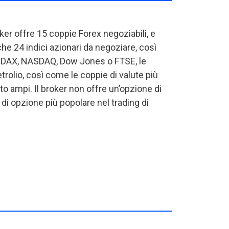
oker offre 15 coppie Forex negoziabili, e
che 24 indici azionari da negoziare, così
ndici DAX, NASDAQ, Dow Jones o FTSE, le
trolio, così come le coppie di valute più
to ampi. Il broker non offre un’opzione di
 di opzione più popolare nel trading di