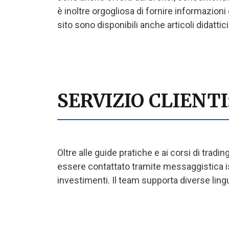
è inoltre orgogliosa di fornire informazioni
sito sono disponibili anche articoli didattic
SERVIZIO CLIENTI
Oltre alle guide pratiche e ai corsi di tradi
essere contattato tramite messaggistica is
investimenti. Il team supporta diverse lin