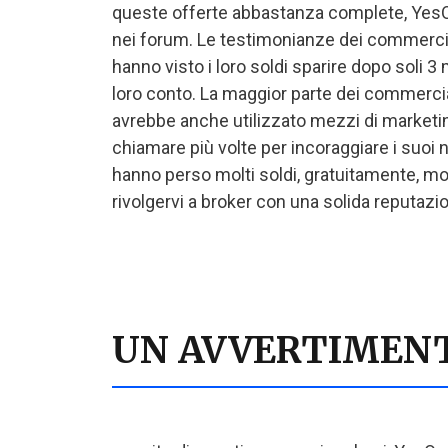
queste offerte abbastanza complete, YesOpt
nei forum. Le testimonianze dei commercian
hanno visto i loro soldi sparire dopo soli 3
loro conto. La maggior parte dei commercian
avrebbe anche utilizzato mezzi di marketing
chiamare più volte per incoraggiare i suoi 
hanno perso molti soldi, gratuitamente, mo
rivolgervi a broker con una solida reputa
UN AVVERTIMENT