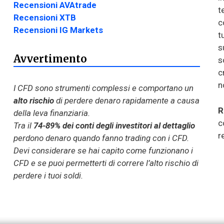
Recensioni AVAtrade
t
Recensioni XTB
c
Recensioni IG Markets
t
s
Avvertimento
s
c
n
I CFD sono strumenti complessi e comportano un
alto rischio
di perdere denaro rapidamente a causa
R
della leva finanziaria.
c
Tra il
74-89% dei conti degli investitori al dettaglio
r
perdono denaro quando fanno trading con i CFD.
Devi considerare se hai capito come funzionano i
CFD e se puoi permetterti di correre l’alto rischio di
perdere i tuoi soldi.