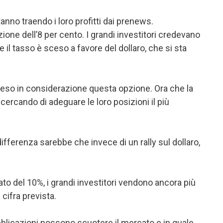
nno traendo i loro profitti dai prenews.
ne dell’8 per cento. I grandi investitori credevano
l tasso è sceso a favore del dollaro, che si sta
preso in considerazione questa opzione. Ora che la
ercando di adeguare le loro posizioni il più
ifferenza sarebbe che invece di un rally sul dollaro,
to del 10%, i grandi investitori vendono ancora più
cifra prevista.
bblicazioni possono scuotere il mercato e in quale