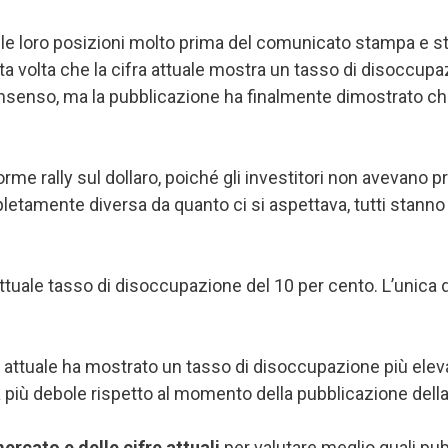
le loro posizioni molto prima del comunicato stampa e sta
lta che la cifra attuale mostra un tasso di disoccupazio
nsenso, ma la pubblicazione ha finalmente dimostrato che i
me rally sul dollaro, poiché gli investitori non avevano 
tamente diversa da quanto ci si aspettava, tutti stanno c
attuale tasso di disoccupazione del 10 per cento. L’unica d
 attuale ha mostrato un tasso di disoccupazione più eleva
più debole rispetto al momento della pubblicazione della 
ercato e delle cifre attuali
per valutare meglio quali pu