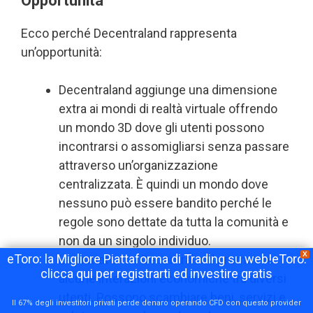
Opportunità
Ecco perché Decentraland rappresenta
un’opportunità:
Decentraland aggiunge una dimensione
extra ai mondi di realtà virtuale offrendo
un mondo 3D dove gli utenti possono
incontrarsi o assomigliarsi senza passare
attraverso un’organizzazione
centralizzata. È quindi un mondo dove
nessuno può essere bandito perché le
regole sono dettate da tutta la comunità e
non da un singolo individuo.
X
eToro: la Migliore Piattaforma di Trading su web!eToro:
La piattaforma Decentraland promuove
clicca qui per registrarti ed investire gratis
alcune interazioni economiche tra diversi
utenti. Possono scambiare beni, servizi e
Il 67% degli investitori privati perde denaro operando CFD con questo provider