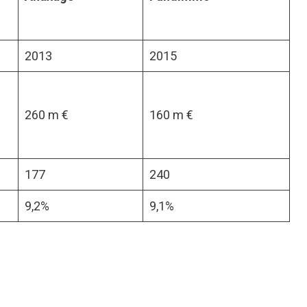
2013
2015
260 m €
160 m €
177
240
9,2%
9,1%