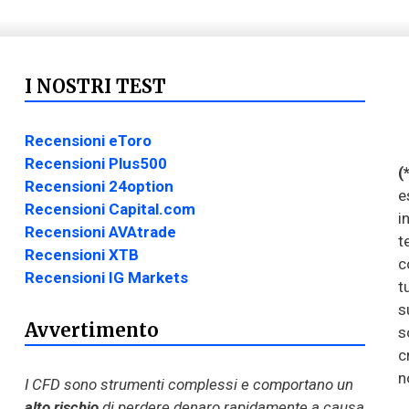
I NOSTRI TEST
Recensioni eToro
Recensioni Plus500
(
Recensioni 24option
e
Recensioni Capital.com
i
Recensioni AVAtrade
t
Recensioni XTB
c
Recensioni IG Markets
t
s
Avvertimento
s
c
n
I CFD sono strumenti complessi e comportano un
alto rischio
di perdere denaro rapidamente a causa