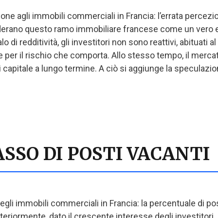
zione agli immobili commerciali in Francia: l’errata perce
iderano questo ramo immobiliare francese come un vero e 
 di redditività, gli investitori non sono reattivi, abituati a
 per il rischio che comporta. Allo stesso tempo, il merc
i capitale a lungo termine. A ciò si aggiunge la speculazion
SSO DI POSTI VACANTI
degli immobili commerciali in Francia: la percentuale di p
iormente, dato il crescente interesse degli investitori. I