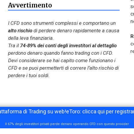
Avvertimento
s
c
n
I CFD sono strumenti complessi e comportano un
alto rischio
di perdere denaro rapidamente a causa
R
della leva finanziaria.
c
Tra il
74-89% dei conti degli investitori al dettaglio
r
perdono denaro quando fanno trading con i CFD.
Devi considerare se hai capito come funzionano i
CFD e se puoi permetterti di correre l’alto rischio di
perdere i tuoi soldi.
attaforma di Trading su web!eToro: clicca qui per registrar
Il 67% degli investitori privati perde denaro operando CFD con questo provider