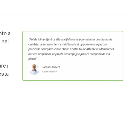
nto a
 nel
re il
esta