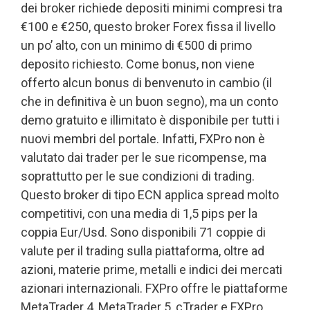
dei broker richiede depositi minimi compresi tra
€100 e €250, questo broker Forex fissa il livello
un po’ alto, con un minimo di €500 di primo
deposito richiesto. Come bonus, non viene
offerto alcun bonus di benvenuto in cambio (il
che in definitiva è un buon segno), ma un conto
demo gratuito e illimitato è disponibile per tutti i
nuovi membri del portale. Infatti, FXPro non è
valutato dai trader per le sue ricompense, ma
soprattutto per le sue condizioni di trading.
Questo broker di tipo ECN applica spread molto
competitivi, con una media di 1,5 pips per la
coppia Eur/Usd. Sono disponibili 71 coppie di
valute per il trading sulla piattaforma, oltre ad
azioni, materie prime, metalli e indici dei mercati
azionari internazionali. FXPro offre le piattaforme
MetaTrader 4, MetaTrader 5, cTrader e FXPro