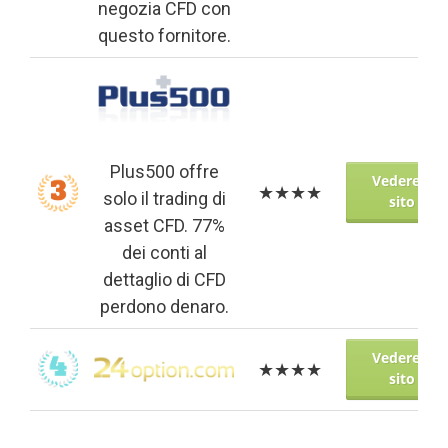
negozia CFD con
questo fornitore.
Plus500 offre
Vedere il
★★★★
solo il trading di
sito
asset CFD. 77%
dei conti al
dettaglio di CFD
perdono denaro.
Vedere il
★★★★
sito