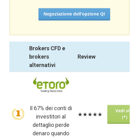
Negoziazione dell’opzione QI
Brokers CFD e
brokers
Review
alternativi
Brokers CFD e
Review
brokers
alternativi
Il 67% dei conti di
Vedi sito
★★★★★
investitori al
(*)
dettaglio perde
denaro quando