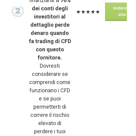
finanziaria.
Il 76%
dei conti degli
Vedere il
★★★★★
sito
investitori al
dettaglio perde
denaro quando
fa trading di CFD
con questo
fornitore.
Dovresti
considerare se
comprendi come
funzionano i CFD
e se puoi
permetterti di
correre il rischio
elevato di
perdere i tuoi