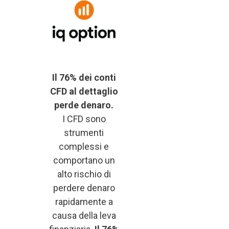
Il 76% dei conti
CFD al dettaglio
perde denaro.
I CFD sono
strumenti
complessi e
comportano un
alto rischio di
perdere denaro
rapidamente a
causa della leva