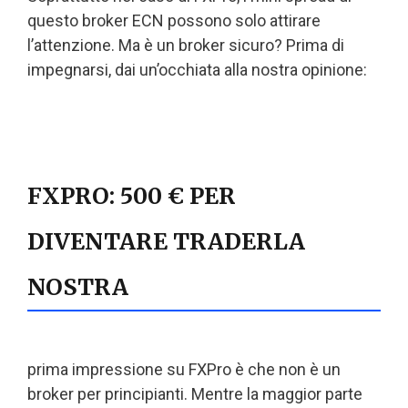
questo broker ECN possono solo attirare
l’attenzione. Ma è un broker sicuro? Prima di
impegnarsi, dai un’occhiata alla nostra opinione:
FXPRO: 500 € PER
DIVENTARE TRADERLA
NOSTRA
prima impressione su FXPro è che non è un
broker per principianti. Mentre la maggior parte