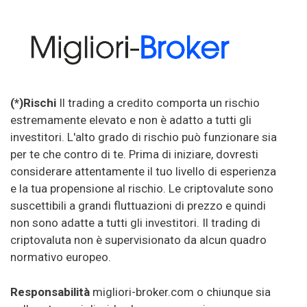
(*)Rischi
Il trading a credito comporta un rischio
estremamente elevato e non è adatto a tutti gli
investitori. L'alto grado di rischio può funzionare sia
per te che contro di te. Prima di iniziare, dovresti
considerare attentamente il tuo livello di esperienza
e la tua propensione al rischio. Le criptovalute sono
suscettibili a grandi fluttuazioni di prezzo e quindi
non sono adatte a tutti gli investitori. Il trading di
criptovaluta non è supervisionato da alcun quadro
normativo europeo.
Responsabilità
migliori-broker.com o chiunque sia