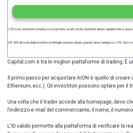
I CFD sono strumenti complessi e comportano un alto rischio di perdere denaro rapidamente a causa del
Il 81.40% dei conti degli investitori al dettaglio perdono denaro quando fanno trading con i CFD. Devi con
Capital.com è tra le migliori piattaforme di trading. 
Il primo passo per acquistare AION è quello di creare 
Ethereum, ecc.). Gli investitori possono optare per il
Una volta che il trader accede alla homepage, deve cl
l’indirizzo e-mail del commerciante, il nome, il numero
L’ID valido permette alla piattaforma di verificare la re