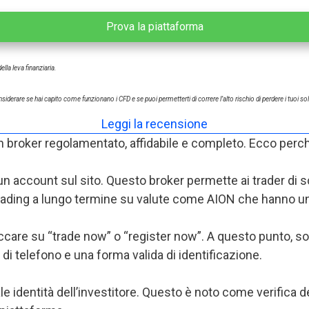
Prova la piattaforma
la leva finanziaria.
siderare se hai capito come funzionano i CFD e se puoi permetterti di correre l’alto rischio di perdere i tuoi sol
Leggi la recensione
È un broker regolamentato, affidabile e completo. Ecco per
un account sul sito. Questo broker permette ai trader di sc
 trading a lungo termine su valute come AION che hanno un 
iccare su “trade now” o “register now”. A questo punto, 
 di telefono e una forma valida di identificazione.
ale identità dell’investitore. Questo è noto come verifica de